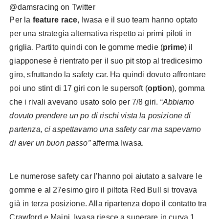
@damsracing on Twitter
Per la
feature race
, Iwasa e il suo team hanno optato
per una strategia alternativa rispetto ai primi piloti in
griglia. Partito quindi con le gomme medie (
prime
) il
giapponese è rientrato per il suo pit stop al tredicesimo
giro, sfruttando la safety car. Ha quindi dovuto affrontare
poi uno stint di 17 giri con le supersoft (
option
), gomma
che i rivali avevano usato solo per 7/8 giri.
“Abbiamo
dovuto prendere un po di rischi vista la posizione di
partenza, ci aspettavamo una safety car ma sapevamo
di aver un buon passo”
afferma Iwasa.
Le numerose safety car l’hanno poi aiutato a salvare le
gomme e al 27esimo giro il piltota Red Bull si trovava
già in terza posizione. Alla ripartenza dopo il contatto tra
Crawford e Maini, Iwasa riesce a superare in curva 1