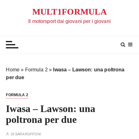
S
MULT1FORMULA
a
l
Il motorsport dai giovani per i giovani
t
a
a
l
c
o
Home
»
Formula 2
»
Iwasa – Lawson: una poltrona
n
per due
t
e
FORMULA 2
n
u
Iwasa – Lawson: una
t
poltrona per due
o
DI
SARA RUFFONI