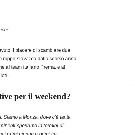
ucci
uto il piacere di scambiare due
ta nippo-slovacco dallo scorso anno
me al team italiano Prema, e al
oti.
tive per il weekend?
. Siamo a Monza, dove c’è tanta
mminenti speriamo in termini di
ra i primi cinque o primi tre,