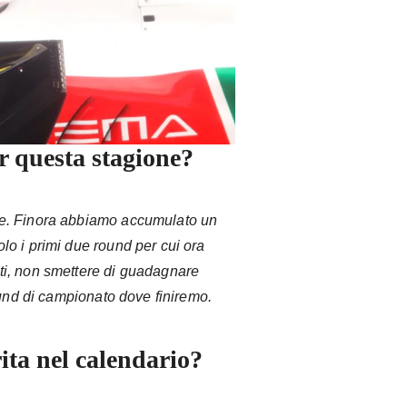
er questa stagione?
e. Finora abbiamo accumulato un
o i primi due round per cui ora
i, non smettere di guadagnare
ound di campionato dove finiremo.
rita nel calendario?