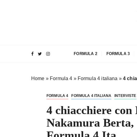
S
a
l
t
a
a
l
FORMULA 2
FORMULA 3
c
o
n
Home
»
Formula 4
»
Formula 4 italiana
»
4 chi
t
e
n
FORMULA 4
FORMULA 4 ITALIANA
INTERVISTE
u
4 chiacchiere con
t
o
Nakamura Berta, 
Formula 4 Ita