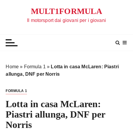
S
MULT1FORMULA
a
l
Il motorsport dai giovani per i giovani
t
a
a
l
c
o
Home
»
Formula 1
»
Lotta in casa McLaren: Piastri
n
allunga, DNF per Norris
t
e
FORMULA 1
n
u
Lotta in casa McLaren:
t
Piastri allunga, DNF per
o
Norris