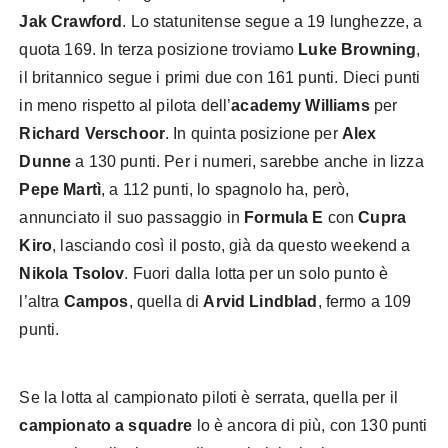
Jak Crawford
. Lo statunitense segue a 19 lunghezze, a
quota 169. In terza posizione troviamo
Luke Browning
,
il britannico segue i primi due con 161 punti. Dieci punti
in meno rispetto al pilota dell’
academy Williams
per
Richard Verschoor
. In quinta posizione per
Alex
Dunne
a 130 punti. Per i numeri, sarebbe anche in lizza
Pepe Martì
, a 112 punti, lo spagnolo ha, però,
annunciato il suo passaggio in
Formula E
con
Cupra
Kiro
, lasciando così il posto, già da questo weekend a
Nikola Tsolov
. Fuori dalla lotta per un solo punto è
l’altra
Campos
, quella di
Arvid Lindblad
, fermo a 109
punti.
Se la lotta al campionato piloti è serrata, quella per il
campionato a squadre
lo è ancora di più, con 130 punti