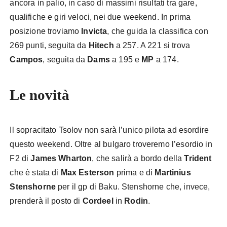
ancora in palio, in caso di massimi risultati tra gare,
qualifiche e giri veloci, nei due weekend. In prima
posizione troviamo
Invicta
, che guida la classifica con
269 punti, seguita da
Hitech
a 257. A 221 si trova
Campos
, seguita da
Dams
a 195 e
MP
a 174.
Le novità
Il sopracitato Tsolov non sarà l’unico pilota ad esordire
questo weekend. Oltre al bulgaro troveremo l’esordio in
F2 di
James Wharton
, che salirà a bordo della
Trident
che è stata di
Max Esterson
prima e di
Martinius
Stenshorne
per il gp di Baku. Stenshorne che, invece,
prenderà il posto di
Cordeel
in
Rodin
.