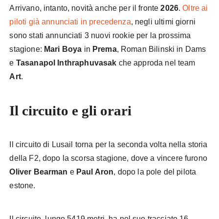
Arrivano, intanto, novità anche per il fronte
2026
.
Oltre ai
piloti già annunciati in precedenza
, negli ultimi giorni
sono stati annunciati 3 nuovi rookie per la prossima
stagione:
Mari Boya
in
Prema
, Roman Bilinski in Dams
e
Tasanapol
Inthraphuvasak
che approda nel team
Art
.
Il circuito e gli orari
Il circuito di Lusail torna per la seconda volta nella storia
della F2, dopo la scorsa stagione, dove a vincere furono
Oliver Bearman
e
Paul Aron
, dopo la pole del pilota
estone.
Il circuito, lungo 5419 metri, ha nel suo tracciato 16