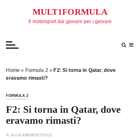
S
MULT1FORMULA
a
l
Il motorsport dai giovani per i giovani
t
a
a
l
c
o
Home
»
Formula 2
»
F2: Si torna in Qatar, dove
n
eravamo rimasti?
t
e
FORMULA 2
n
u
F2: Si torna in Qatar, dove
t
eravamo rimasti?
o
DI
LUCA BENEDETTUCCI