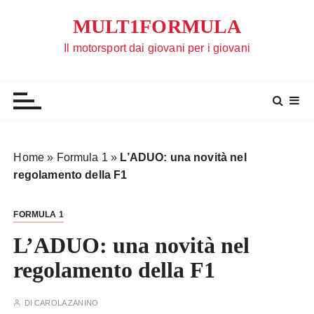
S
MULT1FORMULA
a
l
Il motorsport dai giovani per i giovani
t
a
a
l
c
o
Home
»
Formula 1
»
L’ADUO: una novità nel
n
regolamento della F1
t
e
FORMULA 1
n
u
L’ADUO: una novità nel
t
regolamento della F1
o
DI
CAROLA ZANINO