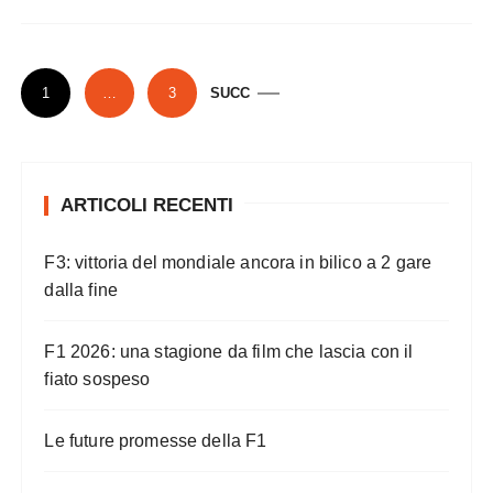
P
1
…
3
SUCC
a
g
i
ARTICOLI RECENTI
n
a
F3: vittoria del mondiale ancora in bilico a 2 gare
z
dalla fine
i
o
F1 2026: una stagione da film che lascia con il
n
fiato sospeso
e
Le future promesse della F1
d
e