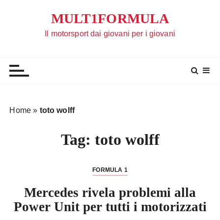
S
MULT1FORMULA
a
l
Il motorsport dai giovani per i giovani
t
a
a
l
c
o
Home
»
toto wolff
n
t
Tag:
toto wolff
e
n
u
FORMULA 1
t
Mercedes rivela problemi alla
o
Power Unit per tutti i motorizzati