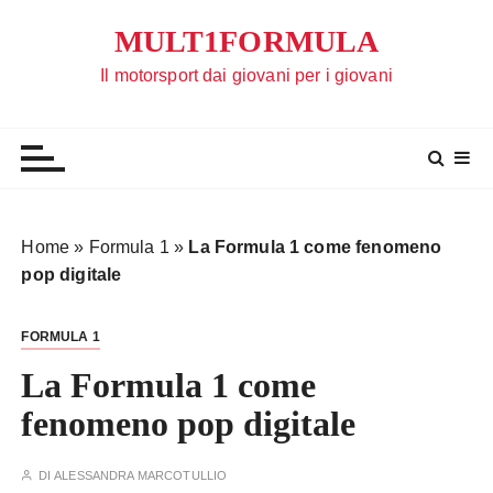
S
MULT1FORMULA
a
l
Il motorsport dai giovani per i giovani
t
a
a
l
c
o
Home
»
Formula 1
»
La Formula 1 come fenomeno
n
pop digitale
t
e
FORMULA 1
n
u
La Formula 1 come
t
fenomeno pop digitale
o
DI
ALESSANDRA MARCOTULLIO