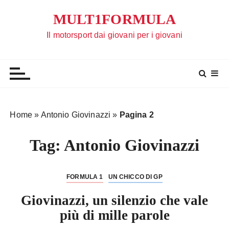
S
MULT1FORMULA
a
l
Il motorsport dai giovani per i giovani
t
a
a
l
c
o
Home
»
Antonio Giovinazzi
»
Pagina 2
n
t
Tag:
Antonio Giovinazzi
e
n
u
FORMULA 1
UN CHICCO DI GP
t
Giovinazzi, un silenzio che vale
o
più di mille parole