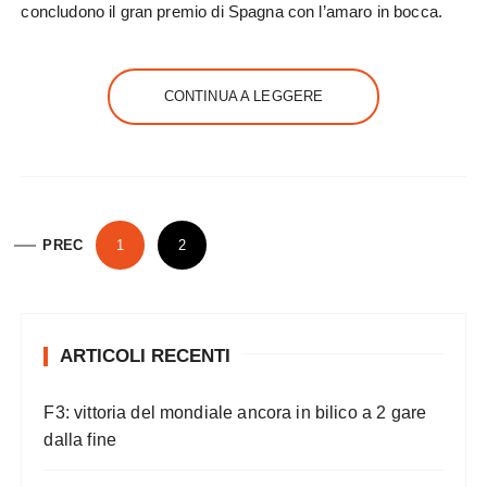
concludono il gran premio di Spagna con l’amaro in bocca.
CONTINUA A LEGGERE
P
PREC
1
2
a
g
i
ARTICOLI RECENTI
n
a
F3: vittoria del mondiale ancora in bilico a 2 gare
z
dalla fine
i