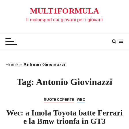
S
MULT1FORMULA
a
l
Il motorsport dai giovani per i giovani
t
a
a
l
c
o
Home
»
Antonio Giovinazzi
n
t
Tag:
Antonio Giovinazzi
e
n
u
RUOTE COPERTE
WEC
t
Wec: a Imola Toyota batte Ferrari
o
e la Bmw trionfa in GT3