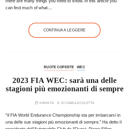
there are many things you need to know, in this article you
can find much of what…
CONTINUA A LEGGERE
RUOTE COPERTE
WEC
2023 FIA WEC: sarà una delle
stagioni più emozionanti di sempre
4 ANNI FA
DI
CAMILLA COLETTA
“Il FIA World Endurance Championship sta per imbarcarsi in
una delle sue stagioni più emozionanti di sempre.” Ha detto il
presidente dell’Automobile Club de l’Ouest, Pierre Fillon