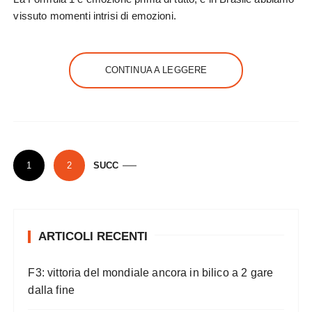
vissuto momenti intrisi di emozioni.
CONTINUA A LEGGERE
P
1
2
SUCC
a
g
i
ARTICOLI RECENTI
n
a
F3: vittoria del mondiale ancora in bilico a 2 gare
z
dalla fine
i