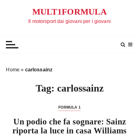
S
MULT1FORMULA
a
l
Il motorsport dai giovani per i giovani
t
a
a
l
c
o
Home
»
carlossainz
n
t
Tag:
carlossainz
e
n
u
FORMULA 1
t
Un podio che fa sognare: Sainz
o
riporta la luce in casa Williams