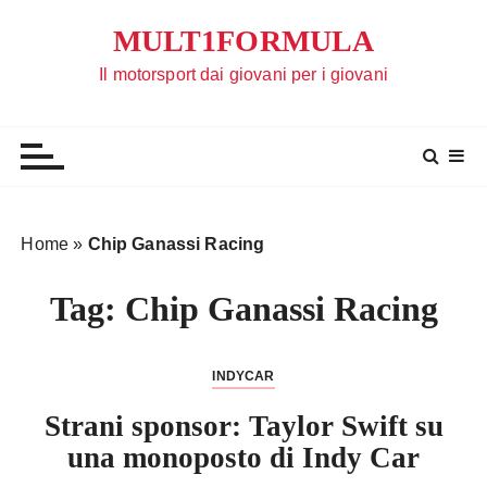
S
MULT1FORMULA
a
l
Il motorsport dai giovani per i giovani
t
a
a
l
c
o
Home
»
Chip Ganassi Racing
n
t
Tag:
Chip Ganassi Racing
e
n
u
INDYCAR
t
Strani sponsor: Taylor Swift su
o
una monoposto di Indy Car