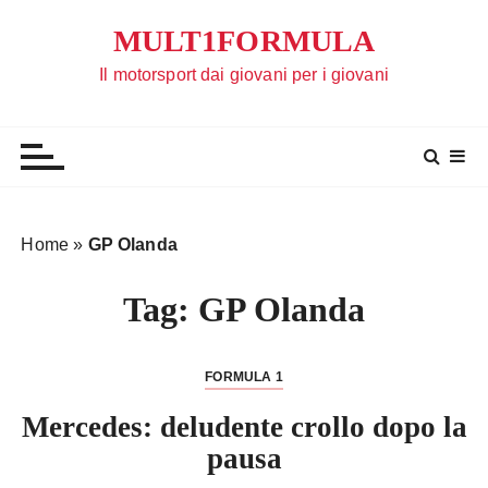
S
MULT1FORMULA
a
l
Il motorsport dai giovani per i giovani
t
a
a
l
c
o
Home
»
GP Olanda
n
t
Tag:
GP Olanda
e
n
u
FORMULA 1
t
Mercedes: deludente crollo dopo la
o
pausa