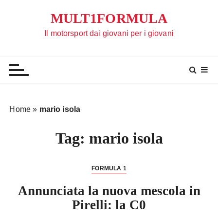
S
MULT1FORMULA
a
l
Il motorsport dai giovani per i giovani
t
a
a
l
c
o
Home
»
mario isola
n
t
Tag:
mario isola
e
n
u
FORMULA 1
t
Annunciata la nuova mescola in
o
Pirelli: la C0