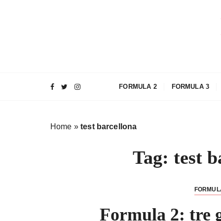
S
a
l
t
a
a
l
FORMULA 2
FORMULA 3
c
o
n
Home
»
test barcellona
t
e
Tag:
test b
n
u
t
FORMUL
o
Formula 2: tre g