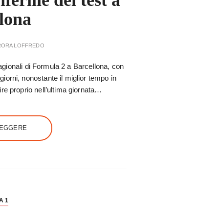
nferme dei test a
lona
RORA LOFFREDO
stagionali di Formula 2 a Barcellona, con
orni, nonostante il miglior tempo in
re proprio nell’ultima giornata…
LEGGERE
A 1