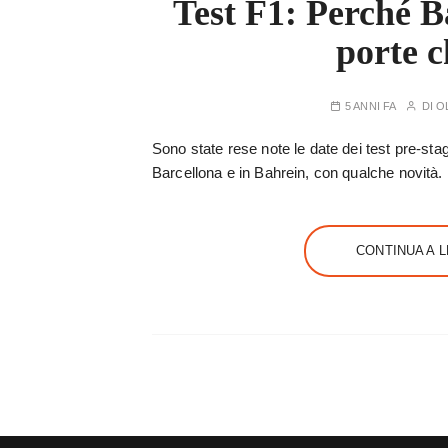
Test F1: Perché B
porte c
5 ANNI FA
DI
O
Sono state rese note le date dei test pre-sta
Barcellona e in Bahrein, con qualche novità.
CONTINUA A 