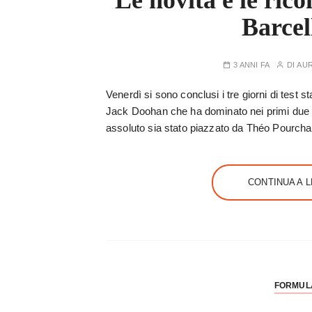
Le novità e le rico
Barcel
3 ANNI FA
DI
AU
Venerdì si sono conclusi i tre giorni di test 
Jack Doohan che ha dominato nei primi due gi
assoluto sia stato piazzato da Théo Pourchai
CONTINUA A 
FORMUL