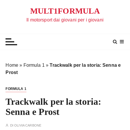
S
MULT1FORMULA
a
l
Il motorsport dai giovani per i giovani
t
a
a
l
c
o
Home
»
Formula 1
»
Trackwalk per la storia: Senna e
n
Prost
t
e
FORMULA 1
n
u
Trackwalk per la storia:
t
Senna e Prost
o
DI
OLIVIA CARBONE