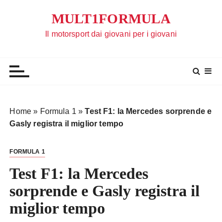
S
MULT1FORMULA
a
l
Il motorsport dai giovani per i giovani
t
a
a
l
c
o
Home
»
Formula 1
»
Test F1: la Mercedes sorprende e
n
Gasly registra il miglior tempo
t
e
FORMULA 1
n
u
Test F1: la Mercedes
t
sorprende e Gasly registra il
o
miglior tempo