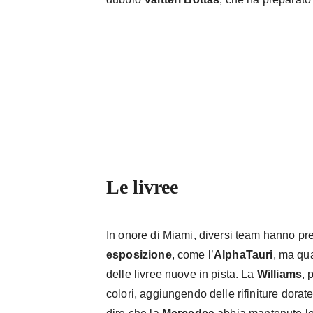
@Max33Versttapen on Twitter
Le livree
In onore di Miami, diversi team hanno pr
esposizione
, come l’
AlphaTauri
, ma qu
delle livree nuove in pista. La
Williams
, 
colori, aggiungendo delle rifiniture dorat