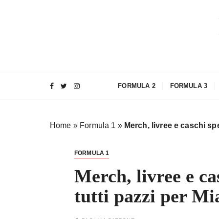
S
a
l
t
a
a
l
FORMULA 2
FORMULA 3
c
o
n
Home
»
Formula 1
»
Merch, livree e caschi spe
t
e
n
FORMULA 1
u
Merch, livree e ca
t
o
tutti pazzi per M