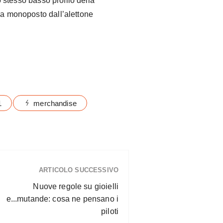
 stesso basso profilo della
na monoposto dall’alettone
1
merchandise
ARTICOLO SUCCESSIVO
Nuove regole su gioielli
e...mutande: cosa ne pensano i
piloti