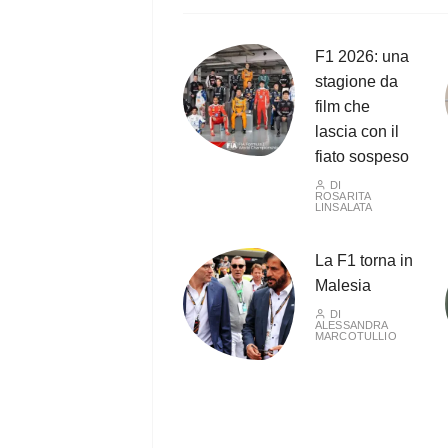
F1 2026: una
stagione da
film che
lascia con il
fiato sospeso
DI
ROSARITA
LINSALATA
La F1 torna in
Malesia
DI
ALESSANDRA
MARCOTULLIO