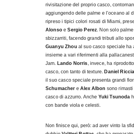
rivisitazione del proprio casco, contorna
aggiungendo delle palme e l’oceano al di
ripreso i tipici colori rosati di Miami, pr
Alonso
e
Sergio Perez
. Non solo palme,
sbizzarriti, facendo grandi tributi allo spo
Guanyu Zhou
al suo casco speciale ha
insieme a vari riferimenti alla pallacanes
Jam.
Lando Norris
, invece, ha riprodott
casco, con tanto di texture.
Daniel Ricci
il suo casco speciale presenta grandi fio
Schumacher
e
Alex Albon
sono rimasti
casco di azzurro. Anche
Yuki
Tsunoda
h
con bande viola e celesti.
Non finisce qui, però: ad aver vinto la sf
dubbio
Valtteri Bottas
, che ha preparato