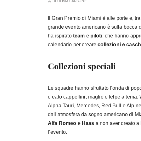
DI
OLIVIA CARBONE
Il Gran Premio di Miami è alle porte e, t
grande evento americano è sulla bocca di tu
ha ispirato
team
e
piloti
, che hanno appro
calendario per creare
collezioni e casch
Collezioni speciali
Le squadre hanno sfruttato l’onda di pop
creato cappellini, maglie e felpe a tema.
Alpha Tauri, Mercedes, Red Bull e Alpine
dall’atmosfera da sogno americano di Mi
Alfa Romeo
e
Haas
a non aver creato a
l’evento.