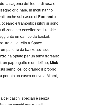
ndo la sagoma del leone di rosa e
segno originale. In molti hanno
esenti anche sul casco di
Fernando
 oceano e tramonto: i piloti si sono
rt di zona per eccellenza: il rookie
 aggiunto un campo da basket,
tro, tra cui quello a Space
o un pallone da basket sul suo
ardo
ha optato per un tema floreale:
ri, un pappagallo e un delfino;
Mick
 sul semplice, colorando il proprio
a portato un casco nuovo a Miami,
ida dei caschi speciali è senza
 ben tre caschi per Miami!