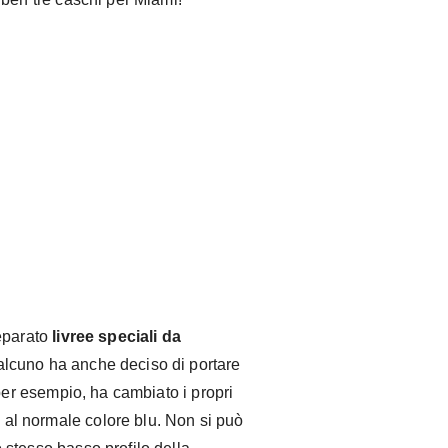
@fernandoalo_ofi
eparato
livree speciali da
alcuno ha anche deciso di portare
per esempio, ha cambiato i propri
e al normale colore blu. Non si può