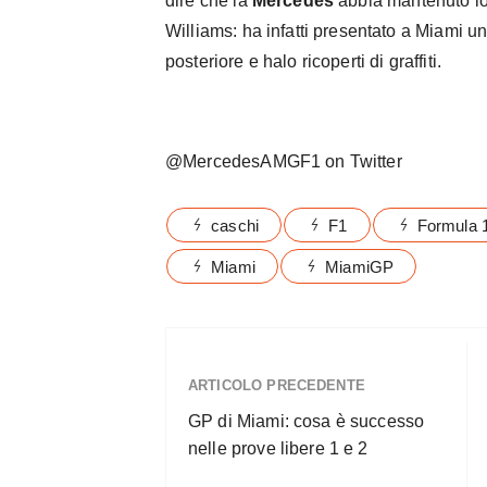
dire che la
Mercedes
abbia mantenuto lo
Williams: ha infatti presentato a Miami u
posteriore e halo ricoperti di graffiti.
@MercedesAMGF1 on Twitter
caschi
F1
Formula 
Miami
MiamiGP
ARTICOLO PRECEDENTE
GP di Miami: cosa è successo
nelle prove libere 1 e 2