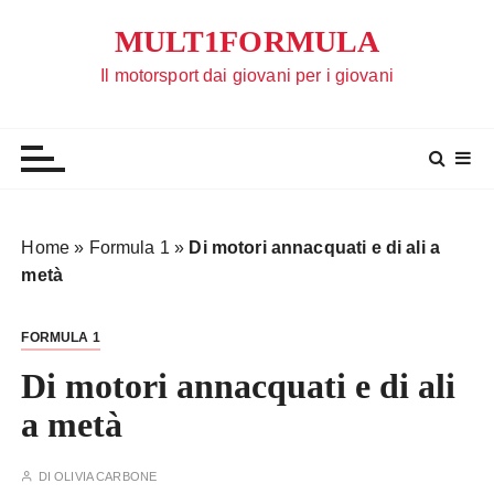
S
MULT1FORMULA
a
l
Il motorsport dai giovani per i giovani
t
a
a
l
c
o
Home
»
Formula 1
»
Di motori annacquati e di ali a
n
metà
t
e
FORMULA 1
n
u
Di motori annacquati e di ali
t
a metà
o
DI
OLIVIA CARBONE