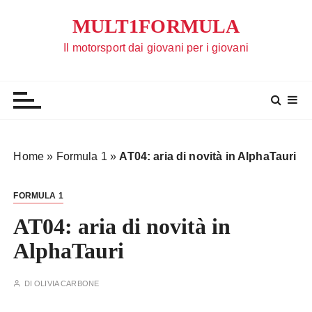
S
MULT1FORMULA
a
l
Il motorsport dai giovani per i giovani
t
a
a
l
c
o
Home
»
Formula 1
»
AT04: aria di novità in AlphaTauri
n
t
FORMULA 1
e
n
AT04: aria di novità in
u
AlphaTauri
t
o
DI
OLIVIA CARBONE