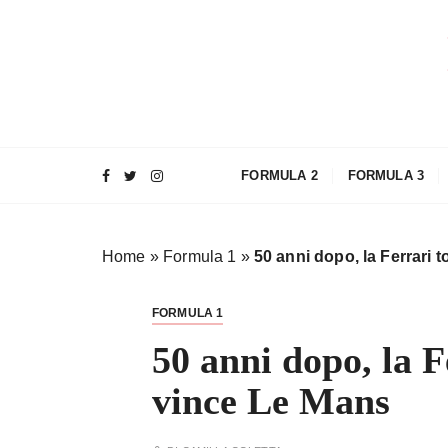
S
a
l
t
a
a
l
FORMULA 2
FORMULA 3
c
o
n
Home
»
Formula 1
»
50 anni dopo, la Ferrari 
t
e
n
FORMULA 1
u
50 anni dopo, la F
t
o
vince Le Mans