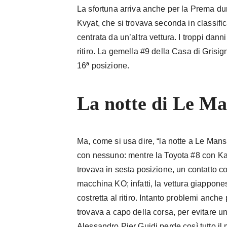
La sfortuna arriva anche per la Prema dur
Kvyat, che si trovava seconda in classifi
centrata da un’altra vettura. I troppi dann
ritiro. La gemella #9 della Casa di Grisi
16ª posizione.
La notte di Le M
Ma, come si usa dire, “la notte a Le Mans
con nessuno: mentre la Toyota #8 con Ka
trovava in sesta posizione, un contatto co
macchina KO; infatti, la vettura giappone
costretta al ritiro. Intanto problemi anche
trovava a capo della corsa, per evitare un’
Alessandro Pier Guidi perde così tutto il 