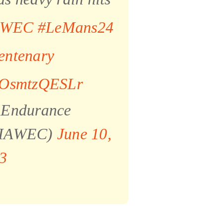
#WEC
#LeMans24
ntenary
m/OsmtzQESLr
 Endurance
FIAWEC)
June 10,
3