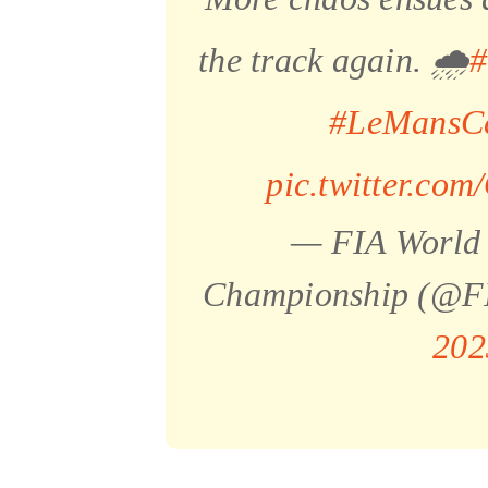
the track again. 🌧️
#LeMansCe
pic.twitter.co
— FIA World
Championship (@
202