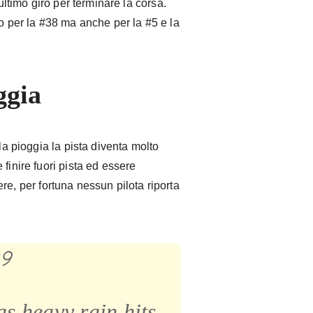
’ultimo giro per terminare la corsa.
lo per la #38 ma anche per la #5 e la
ggia
 la pioggia la pista diventa molto
finire fuori pista ed essere
riere, per fortuna nessun pilota riporta
s heavy rain hits