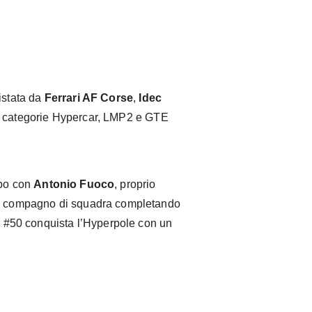
istata da
Ferrari AF Corse
,
Idec
ve categorie Hypercar, LMP2 e GTE
mpo con
Antonio Fuoco
, proprio
 il compagno di squadra completando
sa #50 conquista l’Hyperpole con un