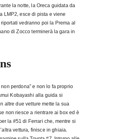
ante la notte, la Oreca guidata da
ca LMP2, esce di pista e viene
i riportati vedranno poi la Prema al
gnano di Zocco terminerà la gara in
ans
 non perdona” e non lo fa proprio
mui Kobayashi alla guida si
n altre due vetture mette la sua
se non riesce a rientrare ai box ed è
 per la #51 di Ferrari che, mentre si
altra vettura, finisce in ghiaia.
margine sulla Toyota #7. Intorno alle