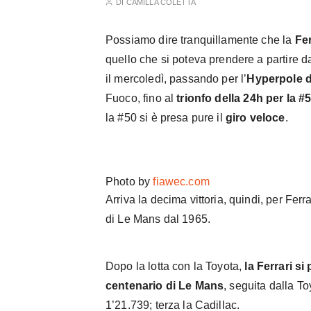
DI
CAMILLA COLETTA
Possiamo dire tranquillamente che la
Fer
quello che si poteva prendere a partire d
il mercoledì, passando per l’
Hyperpole d
Fuoco, fino al
trionfo della 24h per la #
la #50 si è presa pure il
giro veloce
.
Photo by
fiawec.com
Arriva la decima vittoria, quindi, per Fer
di Le Mans dal 1965.
Dopo la lotta con la Toyota,
la Ferrari si
centenario di Le Mans
, seguita dalla T
1’21.739; terza la Cadillac.