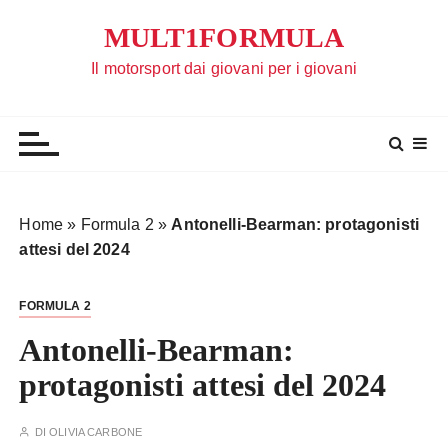
S
MULT1FORMULA
a
l
Il motorsport dai giovani per i giovani
t
a
a
l
c
o
Home
»
Formula 2
»
Antonelli-Bearman: protagonisti
n
attesi del 2024
t
e
FORMULA 2
n
u
Antonelli-Bearman:
t
protagonisti attesi del 2024
o
DI
OLIVIA CARBONE