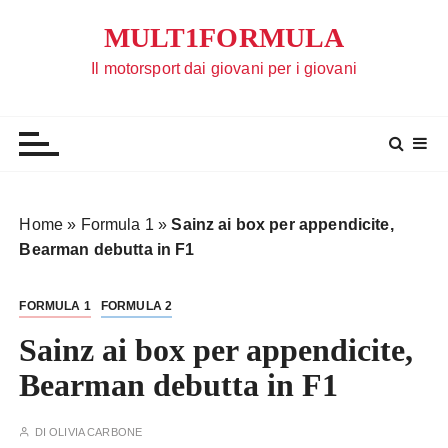
S
MULT1FORMULA
a
l
Il motorsport dai giovani per i giovani
t
a
a
l
c
o
Home
»
Formula 1
»
Sainz ai box per appendicite,
n
Bearman debutta in F1
t
e
FORMULA 1
FORMULA 2
n
u
Sainz ai box per appendicite,
t
Bearman debutta in F1
o
DI
OLIVIA CARBONE