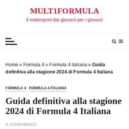
S
MULT1FORMULA
a
l
Il motorsport dai giovani per i giovani
t
a
a
l
c
o
Home
»
Formula 4
»
Formula 4 italiana
»
Guida
n
definitiva alla stagione 2024 di Formula 4 Italiana
t
e
FORMULA 4
FORMULA 4 ITALIANA
n
u
Guida definitiva alla stagione
t
2024 di Formula 4 Italiana
o
DI
GAÏA VANUCCI