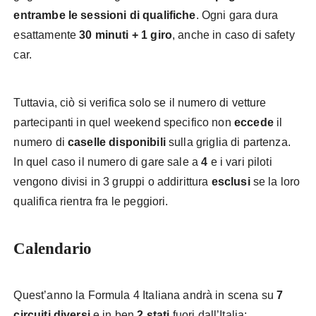
entrambe le sessioni di qualifiche
. Ogni gara dura
esattamente
30 minuti + 1 giro
, anche in caso di safety
car.
Tuttavia, ciò si verifica solo se il numero di vetture
partecipanti in quel weekend specifico non
eccede
il
numero di
caselle disponibili
sulla griglia di partenza.
In quel caso il numero di gare sale a
4
e i vari piloti
vengono divisi in 3 gruppi o addirittura
esclusi
se la loro
qualifica rientra fra le peggiori.
Calendario
Quest’anno la Formula 4 Italiana andrà in scena su
7
circuiti diversi
e in ben
2 stati
fuori dall’Italia: