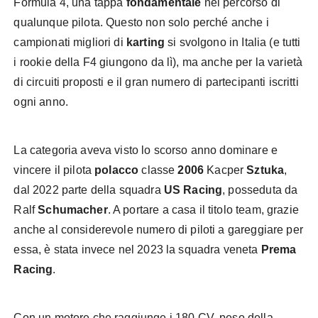
Formula 4, una tappa
fondamentale
nel percorso di
qualunque pilota. Questo non solo perché anche i
campionati migliori di
karting
si svolgono in Italia (e tutti
i rookie della F4 giungono da lì), ma anche per la varietà
di circuiti proposti e il gran numero di partecipanti iscritti
ogni anno.
La categoria aveva visto lo scorso anno dominare e
vincere il pilota
polacco
classe
2006
Kacper
Sztuka
,
dal 2022 parte della squadra
US Racing
, posseduta da
Ralf
Schumacher
. A portare a casa il titolo team, grazie
anche al considerevole numero di piloti a gareggiare per
essa, è stata invece nel 2023 la squadra veneta
Prema
Racing
.
Con un motore che raggiunge i 180 CV, peso della