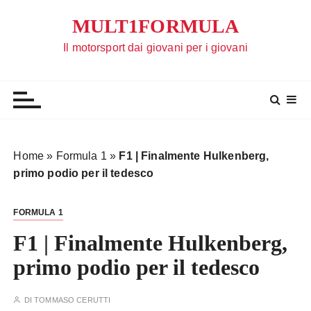
S
MULT1FORMULA
a
l
Il motorsport dai giovani per i giovani
t
a
a
l
c
o
Home
»
Formula 1
»
F1 | Finalmente Hulkenberg,
n
primo podio per il tedesco
t
e
FORMULA 1
n
u
F1 | Finalmente Hulkenberg,
t
primo podio per il tedesco
o
DI
TOMMASO CERUTTI