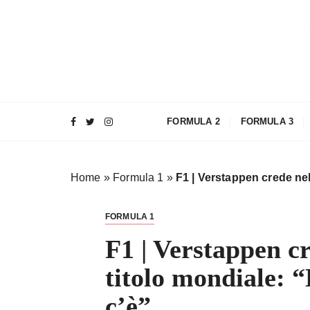
S
a
l
t
a
a
l
FORMULA 2
FORMULA 3
c
o
n
Home
»
Formula 1
»
F1 | Verstappen crede nel
t
e
n
FORMULA 1
u
F1 | Verstappen c
t
o
titolo mondiale: “
c’è”