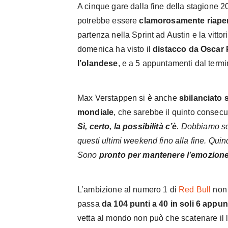
A cinque gare dalla fine della stagione 2025
potrebbe essere
clamorosamente riape
partenza nella Sprint ad Austin e la vitto
domenica ha visto il
distacco da Oscar 
l’olandese
, e a 5 appuntamenti dal term
Max Verstappen si è anche
sbilanciato s
mondiale
, che sarebbe il quinto consecu
Sì, certo, la possibilità c’è
. Dobbiamo so
questi ultimi weekend fino alla fine. Quind
Sono
pronto per mantenere l’emozione a
L’ambizione al numero 1 di
Red Bull
non 
passa
da 104 punti a 40 in soli 6 appu
vetta al mondo non può che scatenare il