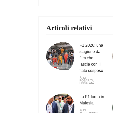
Articoli relativi
F1 2026: una
stagione da
film che
lascia con il
fiato sospeso
DI
ROSARITA
LINSALATA
La F1 torna in
Malesia
DI