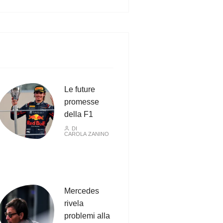
Le future
promesse
della F1
DI
CAROLA ZANINO
Mercedes
rivela
problemi alla