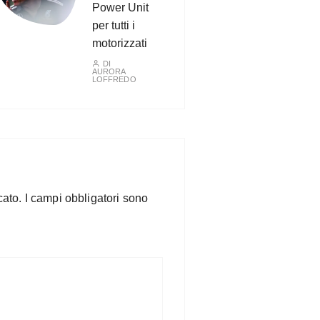
Power Unit
per tutti i
motorizzati
DI
AURORA
LOFFREDO
cato.
I campi obbligatori sono