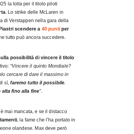
 la lotta per il titolo piloti
rta
. Lo strike delle McLaren in
ria di Verstappen nella gara della
Piastri scendere a
40 punti
per
ine tutto può ancora succedere.
ulla possibilità di vincere il titolo
tivo:
“Vincere il quinto Mondiale?
lo cercare di dare il massimo in
i sì,
faremo tutto il possibile
.
lta fino alla fine
”
.
è mai mancata, e se il distacco
ntamenti
, la fame che l’ha portato in
 leone olandese. Max deve però