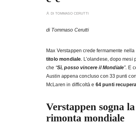
DI
TOMMASO CERUTTI
di Tommaso Cerutti
Verstappen mondial
Max Verstappen crede fermamente nella p
titolo mondiale
. L’olandese, dopo mesi
che
“
Sì, posso vincere il Mondiale
”
. E 
Austin appena concluso con 33 punti conq
McLaren in difficoltà e
64 punti recupera
Verstappen sogna la
rimonta mondiale