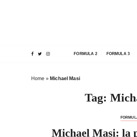
S
a
l
t
a
a
l
FORMULA 2
FORMULA 3
c
o
n
Home
»
Michael Masi
t
e
Tag:
Mich
n
u
t
FORMUL
o
Michael Masi: la p