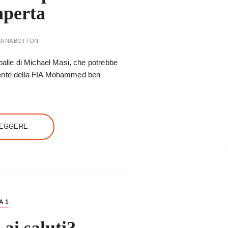
aperta
ANNA BOTTON
spalle di Michael Masi, che potrebbe
esidente della FIA Mohammed ben
LEGGERE
A 1