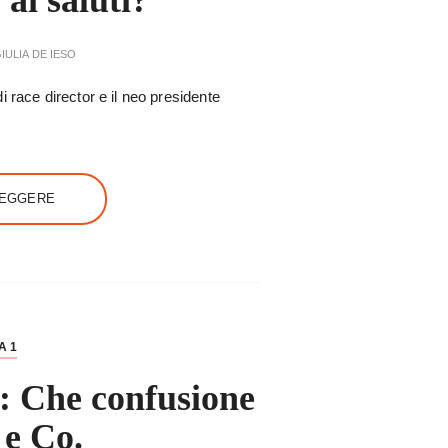
ai saluti?
IULIA DE IESO
 race director e il neo presidente
LEGGERE
A 1
: Che confusione
 e Co.