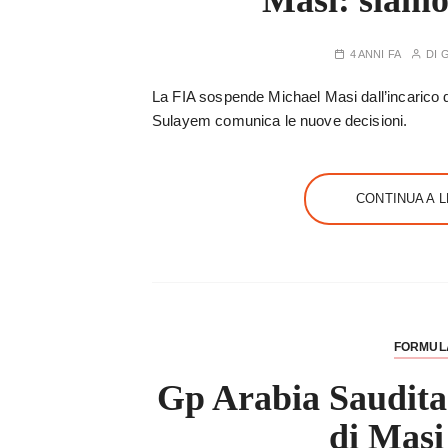
Masi: siamo 
4 ANNI FA
DI
G
La FIA sospende Michael Masi dall’incarico di
Sulayem comunica le nuove decisioni.
CONTINUA A 
FORMUL
Gp Arabia Saudita
di Masi