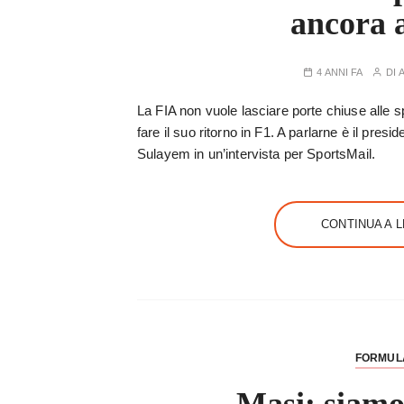
ancora 
4 ANNI FA
DI
La FIA non vuole lasciare porte chiuse alle 
fare il suo ritorno in F1. A parlarne è il pr
Sulayem in un’intervista per SportsMail.
CONTINUA A 
FORMUL