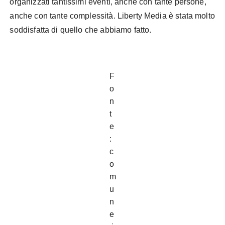
organizzati tantissimi eventi, anche con tante persone,
anche con tante complessità. Liberty Media è stata molto
soddisfatta di quello che abbiamo fatto.
F
o
n
t
e
:
c
o
m
u
n
e