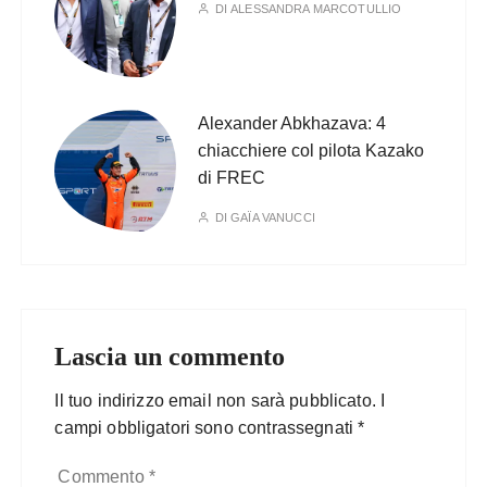
DI
ALESSANDRA MARCOTULLIO
Alexander Abkhazava: 4
chiacchiere col pilota Kazako
di FREC
DI
GAÏA VANUCCI
Lascia un commento
Il tuo indirizzo email non sarà pubblicato.
I
campi obbligatori sono contrassegnati
*
Commento
*