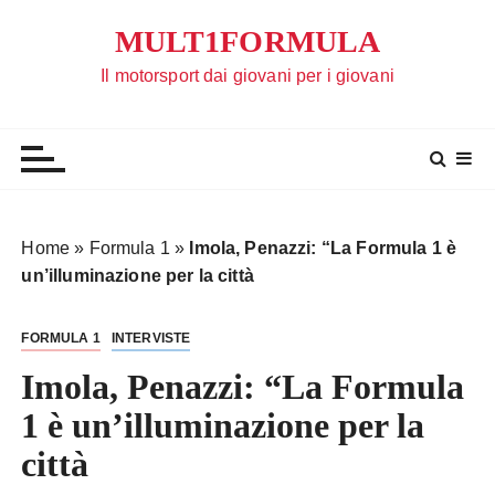
S
MULT1FORMULA
a
l
Il motorsport dai giovani per i giovani
t
a
a
l
c
o
Home
»
Formula 1
»
Imola, Penazzi: “La Formula 1 è
n
un’illuminazione per la città
t
e
FORMULA 1
INTERVISTE
n
u
Imola, Penazzi: “La Formula
t
1 è un’illuminazione per la
o
città