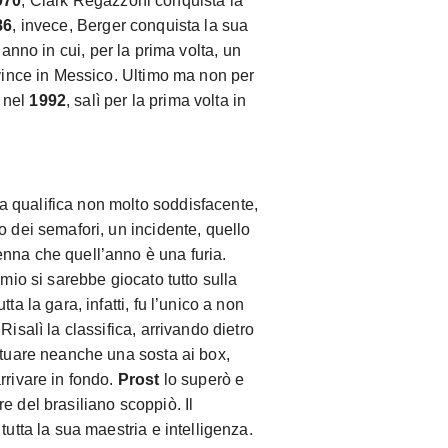
970
, Clark Regazzoni conquista la
86
, invece, Berger conquista la sua
’anno in cui, per la prima volta, un
 vince in Messico. Ultimo ma non per
 nel
1992
, salì per la prima volta in
a qualifica non molto soddisfacente,
o dei semafori, un incidente, quello
nna che quell’anno è una furia.
emio si sarebbe giocato tutto sulla
ta la gara, infatti, fu l’unico a non
Risalì la classifica, arrivando dietro
ttuare neanche una sosta ai box,
rrivare in fondo.
Prost
lo superò e
e del brasiliano scoppiò. Il
tutta la sua maestria e intelligenza.