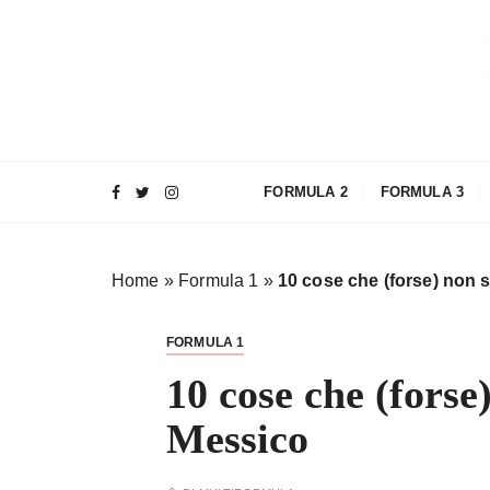
S
a
l
t
a
a
l
FORMULA 2
FORMULA 3
c
o
n
Home
»
Formula 1
»
10 cose che (forse) non 
t
e
n
FORMULA 1
u
10 cose che (forse)
t
o
Messico