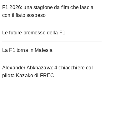
F1 2026: una stagione da film che lascia
con il fiato sospeso
Le future promesse della F1
La F1 torna in Malesia
Alexander Abkhazava: 4 chiacchiere col
pilota Kazako di FREC
ire.co
Fo