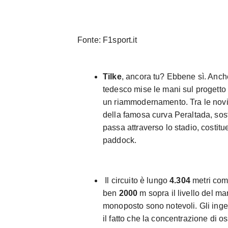
Fonte: F1sport.it
Tilke
, ancora tu? Ebbene sì. Anche
tedesco mise le mani sul progetto 
un riammodernamento. Tra le novità
della famosa curva Peraltada, sosti
passa attraverso lo stadio, costitu
paddock.
Il circuito è lungo
4.304
metri com
ben
2000
m sopra il livello del m
monoposto sono notevoli. Gli ing
il fatto che la concentrazione di o