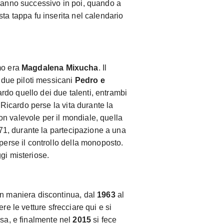
l’anno successivo in poi, quando a
sta tappa fu inserita nel calendario
mo era
Magdalena Mixucha
. Il
i due piloti messicani
Pedro e
ardo quello dei due talenti, entrambi
. Ricardo perse la vita durante la
n valevole per il mondiale, quella
1971, durante la partecipazione a una
 perse il controllo della monoposto.
gi misteriose.
in maniera discontinua, dal
1963
al
ere le vetture sfrecciare qui e si
usa, e finalmente nel
2015
si fece