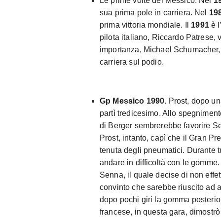
Le prime volte del Messico. Nel
1
sua prima pole in carriera. Nel
19
prima vittoria mondiale. Il
1991
è l
pilota italiano, Riccardo Patrese,
importanza, Michael Schumacher,
carriera sul podio.
Gp Messico 1990
. Prost, dopo un
partì tredicesimo. Allo spegniment
di Berger sembrerebbe favorire Se
Prost, intanto, capì che il Gran Pr
tenuta degli pneumatici. Durante tut
andare in difficoltà con le gomme. 
Senna, il quale decise di non effe
convinto che sarebbe riuscito ad a
dopo pochi giri la gomma posterior
francese, in questa gara, dimostrò 