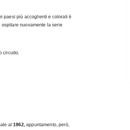
 paesi più accoglienti e colorati è
 a ospitare nuovamente la serie
 circuito.
Fonte: indigocarh
sale al
1962,
appuntamento, però,