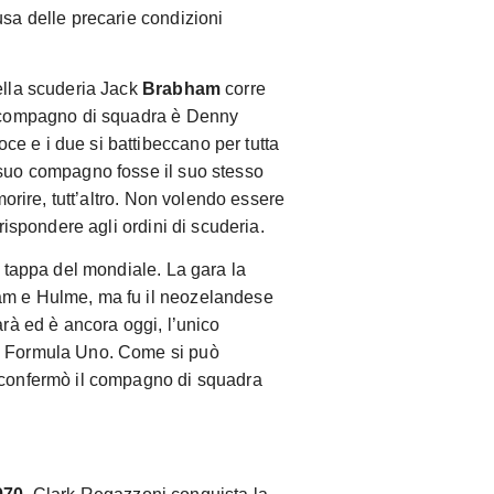
usa delle precarie condizioni
della scuderia Jack
Brabham
corre
uo compagno di squadra è Denny
ce e i due si battibeccano per tutta
 suo compagno fosse il suo stesso
imorire, tutt’altro. Non volendo essere
 rispondere agli ordini di scuderia.
a tappa del mondiale. La gara la
am e Hulme, ma fu il neozelandese
arà ed è ancora oggi, l’unico
n Formula Uno. Come si può
iconfermò il compagno di squadra