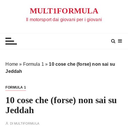
S
MULT1FORMULA
a
l
Il motorsport dai giovani per i giovani
t
a
a
l
c
o
Home
»
Formula 1
»
10 cose che (forse) non sai su
n
Jeddah
t
e
FORMULA 1
n
u
10 cose che (forse) non sai su
t
Jeddah
o
DI
MULTIFORMULA