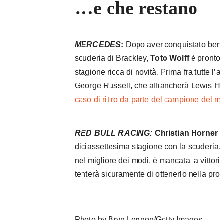
…e che restano
MERCEDES
:
Dopo aver conquistato ben 8
scuderia di Brackley,
Toto Wolff
è pronto
stagione ricca di novità. Prima fra tutte l
George Russell, che affiancherà Lewis 
caso di ritiro da parte del campione del
RED BULL
RACING:
Christian Horner
diciassettesima stagione con la scuderia
nel migliore dei modi, è mancata la vittor
tenterà sicuramente di ottenerlo nella pr
Photo by Bryn Lennon/Getty Images