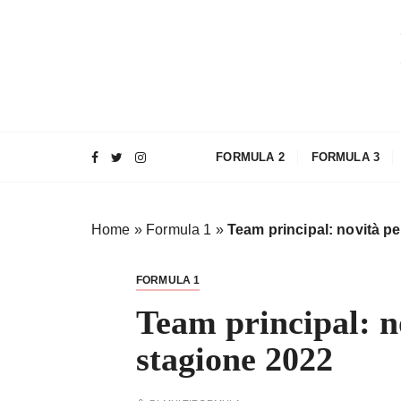
S
a
l
t
a
a
l
FORMULA 2
FORMULA 3
c
o
n
Home
»
Formula 1
»
Team principal: novità pe
t
e
n
FORMULA 1
u
Team principal: n
t
o
stagione 2022