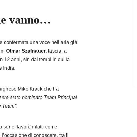
che vanno…
e confermata una voce nell’aria già
in,
Otmar Szafnauer
, lascia la
n 12 anni, sin dai tempi in cui la
 India.
burghese Mike Krack che ha
sere stato nominato Team Principal
e Team”
.
 serie: lavorò infatti come
’occasione di conoscere, tra il