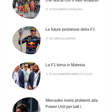
che lascia con il fiato sospeso
DI
ROSARITA LINSALATA
Le future promesse della F1
DI
CAROLA ZANINO
La F1 torna in Malesia
DI
ALESSANDRA MARCOTULLIO
Mercedes rivela problemi alla
Power Unit per tutti i