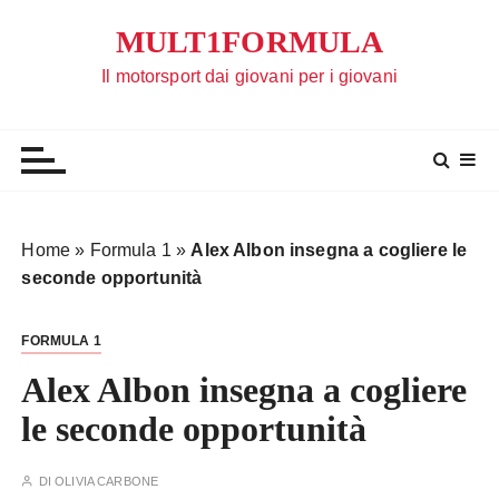
S
MULT1FORMULA
a
l
Il motorsport dai giovani per i giovani
t
a
a
l
c
o
Home
»
Formula 1
»
Alex Albon insegna a cogliere le
n
seconde opportunità
t
e
FORMULA 1
n
u
Alex Albon insegna a cogliere
t
le seconde opportunità
o
DI
OLIVIA CARBONE