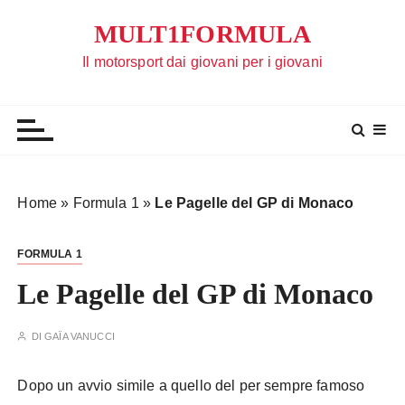
S
MULT1FORMULA
a
l
Il motorsport dai giovani per i giovani
t
a
a
l
c
o
Home
»
Formula 1
»
Le Pagelle del GP di Monaco
n
t
FORMULA 1
e
n
Le Pagelle del GP di Monaco
u
t
DI
GAÏA VANUCCI
o
Dopo un avvio simile a quello del per sempre famoso