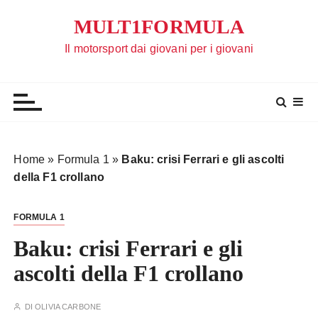
S
MULT1FORMULA
a
l
Il motorsport dai giovani per i giovani
t
a
a
l
c
o
Home
»
Formula 1
»
Baku: crisi Ferrari e gli ascolti
n
della F1 crollano
t
e
FORMULA 1
n
u
Baku: crisi Ferrari e gli
t
ascolti della F1 crollano
o
DI
OLIVIA CARBONE