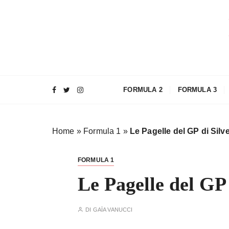
S
a
l
t
a
a
l
FORMULA 2
FORMULA 3
c
o
n
Home
»
Formula 1
»
Le Pagelle del GP di Silv
t
e
n
FORMULA 1
u
Le Pagelle del GP 
t
o
DI
GAÏA VANUCCI