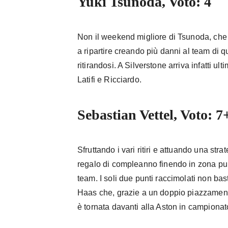
Yuki Tsunoda, Voto: 4
Non il weekend migliore di Tsunoda, che 
a ripartire creando più danni al team di q
ritirandosi. A Silverstone arriva infatti ult
Latifi e Ricciardo.
Sebastian Vettel, Voto: 7
Sfruttando i vari ritiri e attuando una stra
regalo di compleanno finendo in zona pu
team. I soli due punti raccimolati non bast
Haas che, grazie a un doppio piazzament
è tornata davanti alla Aston in campionat