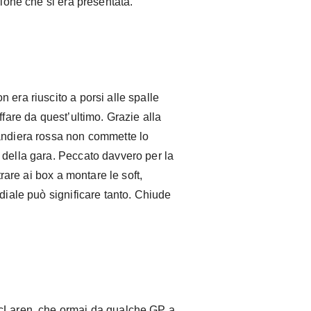
sione che si era presentata.
 era riuscito a porsi alle spalle
ffare da quest’ultimo. Grazie alla
andiera rossa non commette lo
 della gara. Peccato davvero per la
trare ai box a montare le soft,
diale può significare tanto. Chiude
McLaren, che ormai da qualche GP a