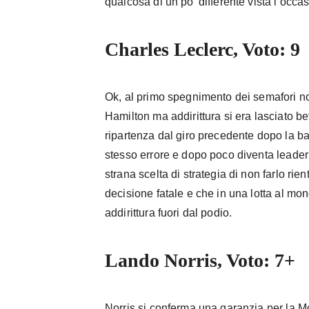
qualcosa di un po’ differente vista l’occa
Charles Leclerc, Voto: 9
Ok, al primo spegnimento dei semafori non
Hamilton ma addirittura si era lasciato be
ripartenza dal giro precedente dopo la b
stesso errore e dopo poco diventa leader
strana scelta di strategia di non farlo rien
decisione fatale e che in una lotta al mon
addirittura fuori dal podio.
Lando Norris, Voto: 7+
Norris si conferma una garanzia per la 