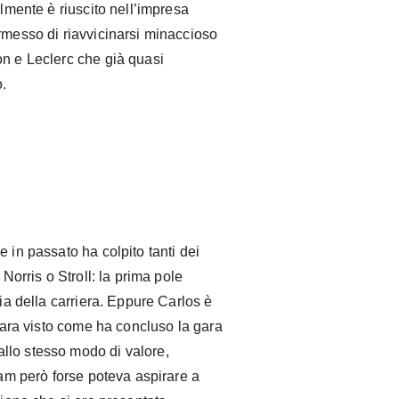
ilmente è riuscito nell’impresa
rmesso di riavvicinarsi minaccioso
on e Leclerc che già quasi
o.
 in passato ha colpito tanti dei
 Norris o Stroll: la prima pole
ria della carriera. Eppure Carlos è
amara visto come ha concluso la gara
llo stesso modo di valore,
eam però forse poteva aspirare a