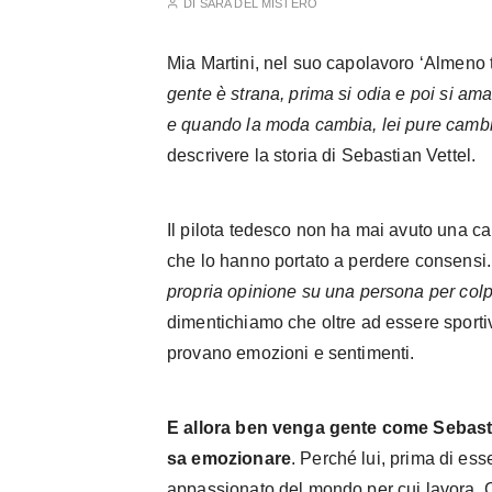
DI
SARA DEL MISTERO
Mia Martini, nel suo capolavoro ‘Almeno 
gente è strana, prima si odia e poi si a
e quando la moda cambia, lei pure camb
descrivere la storia di Sebastian Vettel.
Il pilota tedesco non ha mai avuto una car
che lo hanno portato a perdere consensi
propria opinione su una persona per col
dimentichiamo che oltre ad essere sporti
provano emozioni e sentimenti.
E allora ben venga gente come Sebasti
sa emozionare
. Perché lui, prima di es
appassionato del mondo per cui lavora. 