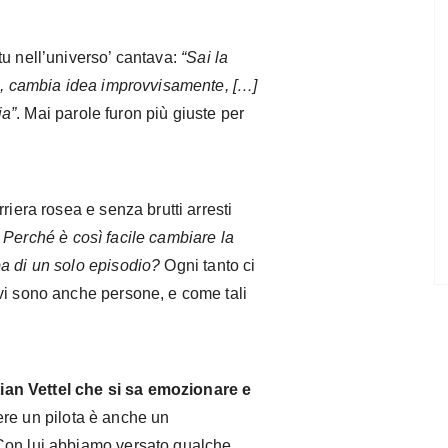
tu nell’universo’ cantava:
“Sai la
ma, cambia idea improvvisamente, […]
ia”
. Mai parole furon più giuste per
riera rosea e senza brutti arresti
.
Perché è così facile cambiare la
pa di un solo episodio?
Ogni tanto ci
vi sono anche persone, e come tali
an Vettel che si sa emozionare e
sere un pilota è anche un
Con lui abbiamo versato qualche