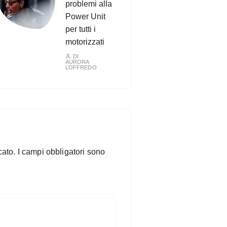
problemi alla
Power Unit
per tutti i
motorizzati
DI
AURORA
LOFFREDO
cato.
I campi obbligatori sono