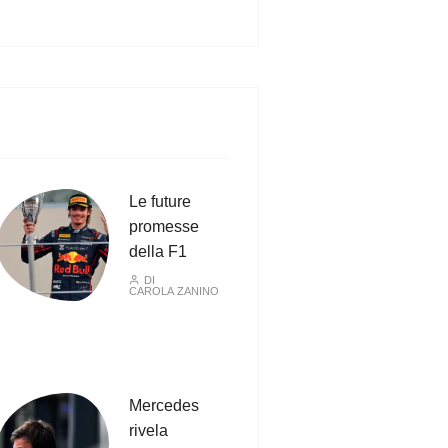
Le future
promesse
della F1
DI
CAROLA ZANINO
Mercedes
rivela