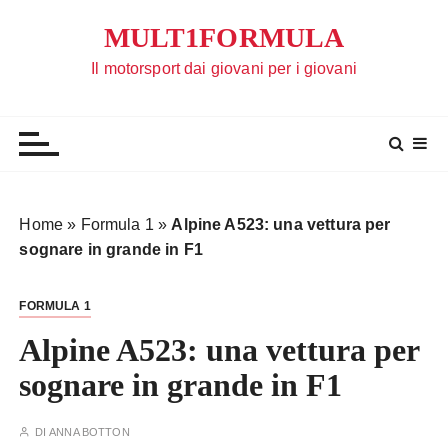
S
MULT1FORMULA
a
l
Il motorsport dai giovani per i giovani
t
a
a
l
c
o
Home
»
Formula 1
»
Alpine A523: una vettura per
n
sognare in grande in F1
t
e
FORMULA 1
n
u
Alpine A523: una vettura per
t
sognare in grande in F1
o
DI
ANNA BOTTON