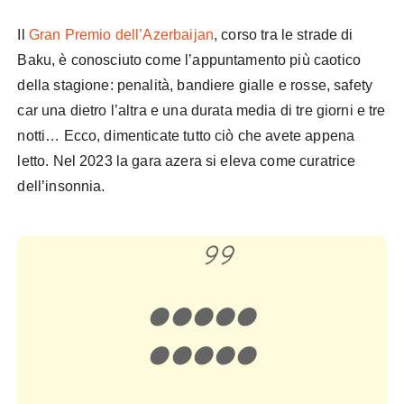
Il
Gran Premio dell’Azerbaijan
, corso tra le strade di
Baku, è conosciuto come l’appuntamento più caotico
della stagione: penalità, bandiere gialle e rosse, safety
car una dietro l’altra e una durata media di tre giorni e tre
notti… Ecco, dimenticate tutto ciò che avete appena
letto. Nel 2023 la gara azera si eleva come curatrice
dell’insonnia.
Baku F1
⚫️⚫️⚫️⚫️⚫️
⚫️⚫️⚫️⚫️⚫️