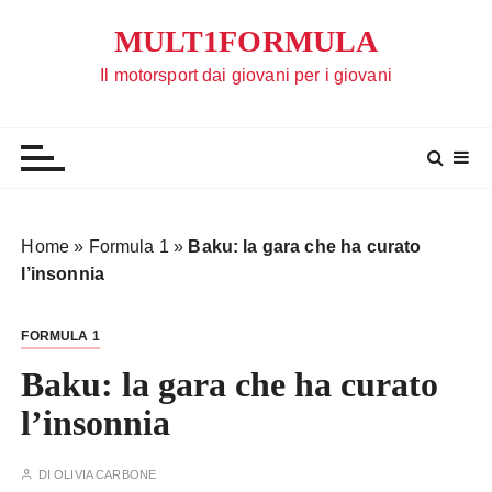
S
MULT1FORMULA
a
l
Il motorsport dai giovani per i giovani
t
a
a
l
c
o
Home
»
Formula 1
»
Baku: la gara che ha curato
n
l’insonnia
t
e
FORMULA 1
n
u
Baku: la gara che ha curato
t
l’insonnia
o
DI
OLIVIA CARBONE