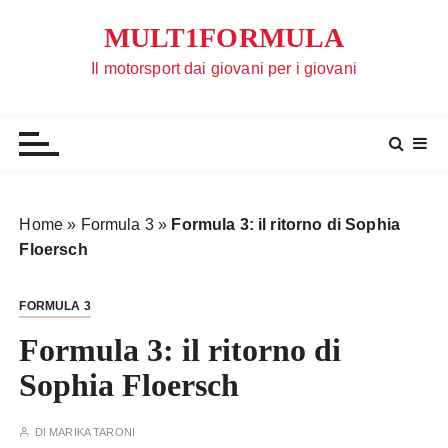
S
MULT1FORMULA
a
l
Il motorsport dai giovani per i giovani
t
a
a
l
c
o
Home
»
Formula 3
»
Formula 3: il ritorno di Sophia
n
Floersch
t
e
FORMULA 3
n
u
Formula 3: il ritorno di
t
Sophia Floersch
o
DI
MARIKA TARONI