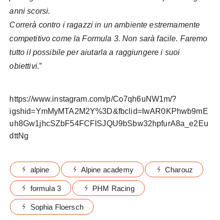
anni scorsi.
Correrà contro i ragazzi in un ambiente estremamente
competitivo come la Formula 3. Non sarà facile. Faremo
tutto il possibile per aiutarla a raggiungere i suoi
obiettivi.
”
https://www.instagram.com/p/Co7qh6uNW1m/?
igshid=YmMyMTA2M2Y%3D&fbclid=IwAR0KPhwb9mE
uh8Gw1jhcSZbF54FCFISJQU9bSbw32hpfurA8a_e2Eu
dttNg
alpine
Alpine academy
Charouz
formula 3
PHM Racing
Sophia Floersch