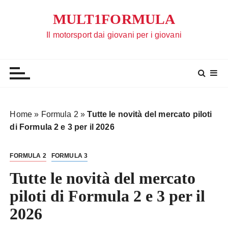
S
MULT1FORMULA
a
l
Il motorsport dai giovani per i giovani
t
a
a
l
c
o
Home
»
Formula 2
»
Tutte le novità del mercato piloti
n
di Formula 2 e 3 per il 2026
t
e
FORMULA 2
FORMULA 3
n
u
Tutte le novità del mercato
t
piloti di Formula 2 e 3 per il
o
2026