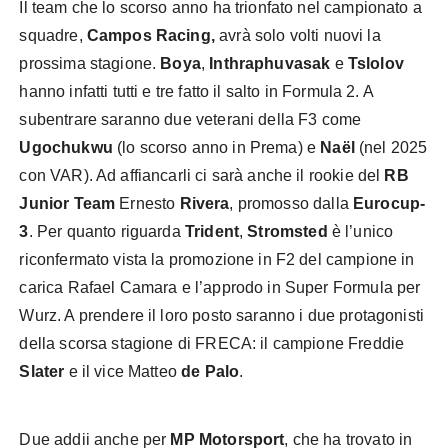
Il team che lo scorso anno ha trionfato nel campionato a
squadre,
Campos Racing,
avrà solo volti nuovi la
prossima stagione.
Boya
,
Inthraphuvasak
e
Tslolov
hanno infatti tutti e tre fatto il salto in Formula 2. A
subentrare saranno due veterani della F3 come
Ugochukwu
(lo scorso anno in Prema) e
Naël
(nel 2025
con VAR). Ad affiancarli ci sarà anche il rookie del
RB
Junior Team
Ernesto
Rivera
, promosso dalla
Eurocup-
3
. Per quanto riguarda
Trident
,
Stromsted
è l’unico
riconfermato vista la promozione in F2 del campione in
carica Rafael Camara e l’approdo in Super Formula per
Wurz. A prendere il loro posto saranno i due protagonisti
della scorsa stagione di FRECA: il campione Freddie
Slater
e il vice Matteo
de Palo
.
Due addii anche per
MP Motorsport
, che ha trovato in