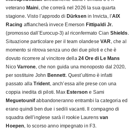
veterano
Maini
, che correrà nel 2026 la sua quarta
stagione. Visto l’approdo di
Dürksen
in Invicta, l’
AIX
Racing
affiancherà invece Emerson
Fittipaldi Jr.
(promosso dall’Eurocup-3) al riconfermato Cian
Shields
.
Situazione particolare per il team olandese
VAR
, che al
momento si ritrova senza uno dei due piloti e che è
dovuto ricorrere al vincitore della
24 Ore di Le Mans
Nico
Varrone
, che non guida una monoposto dal 2020,
per sostituire John
Bennett
. Quest’ultimo è infatti
passato alla
Trident
, anch’essa alle prese con una
coppia inedita di piloti. Max
Esterson
e Sami
Meguetounif
abbandoneranno entrambi la categoria ed
erano quindi ben due i sedili vacanti. Il compagno di
squadra dell’inglese sarà il rookie Laurens
van
Hoepen
, lo scorso anno impegnato in F3.