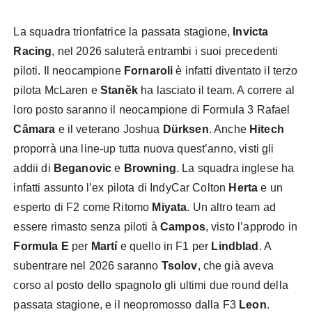
La squadra trionfatrice la passata stagione,
Invicta
Racing
, nel 2026 saluterà entrambi i suoi precedenti
piloti. Il neocampione
Fornaroli
è infatti diventato il terzo
pilota McLaren e
Staněk
ha lasciato il team. A correre al
loro posto saranno il neocampione di Formula 3 Rafael
Câmara
e il veterano Joshua
Dürksen
. Anche
Hitech
proporrà una line-up tutta nuova quest’anno, visti gli
addii di
Beganovic
e
Browning
. La squadra inglese ha
infatti assunto l’ex pilota di IndyCar Colton
Herta
e un
esperto di F2 come Ritomo
Miyata
. Un altro team ad
essere rimasto senza piloti à
Campos
, visto l’approdo in
Formula E
per
Martí
e quello in F1 per
Lindblad
. A
subentrare nel 2026 saranno
Tsolov
, che già aveva
corso al posto dello spagnolo gli ultimi due round della
passata stagione, e il neopromosso dalla F3
Leon
.