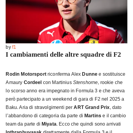
by
f1
I cambiamenti delle altre squadre di F2
Rodin Motorsport
riconferma Alex
Dunne
e sostituisce
Amaury
Cordeel
con Martinius
Stenshorne
, rookie che
lo scorso anno era impegnato in Formula 3 e che aveva
però partecipato a un weekend di gara di F2 nel 2025 a
Baku. Aria di stravolgimenti per
ART Grand Prix
, dato
l’abbandono di categoria da parte di
Martins
e il cambio
team da parte di
Miyata
. Ecco che quindi sono arrivati
Inthraphuvasak
direttamente dalla Formula 3 e il