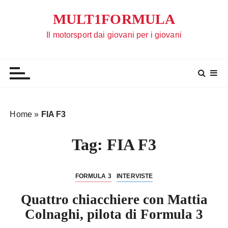
S
MULT1FORMULA
a
l
Il motorsport dai giovani per i giovani
t
a
a
l
c
o
Home
»
FIA F3
n
t
Tag:
FIA F3
e
n
u
FORMULA 3
INTERVISTE
t
Quattro chiacchiere con Mattia
o
Colnaghi, pilota di Formula 3