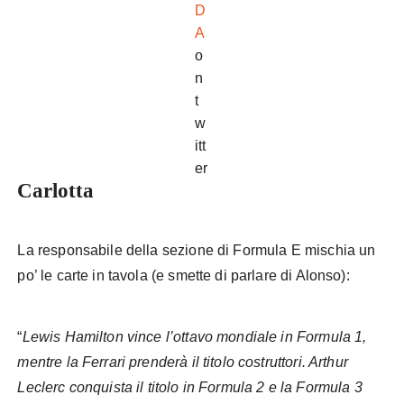
D
A
o
n
t
w
itt
er
Carlotta
La responsabile della sezione di Formula E mischia un
po’ le carte in tavola (e smette di parlare di Alonso):
“
Lewis Hamilton vince l’ottavo mondiale in Formula 1,
mentre la Ferrari prenderà il titolo costruttori. Arthur
Leclerc conquista il titolo in Formula 2 e la Formula 3