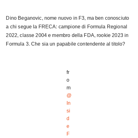
Dino Beganovic, nome nuovo in F3, ma ben conosciuto
a chi segue la FRECA: campione di Formula Regional
2022, classe 2004 e membro della FDA, rookie 2023 in
Formula 3. Che sia un papabile contendente al titolo?
fr
o
m
@
In
si
d
e
F