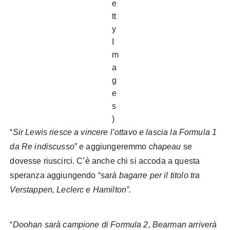
e
tt
y
I
m
a
g
e
s
)
“
Sir Lewis riesce a vincere l’ottavo e lascia la Formula 1
da Re indiscusso
” e aggiungeremmo
chapeau
se
dovesse riuscirci. C’è anche chi si accoda a questa
speranza aggiungendo “
sarà bagarre per il titolo tra
Verstappen, Leclerc e Hamilton”.
“
Doohan sarà campione di Formula 2, Bearman arriverà