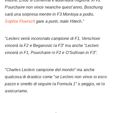
vittorie, Zhou si conferma e addirittura migliora. In F2
Pourchaire non vince neanche quest’anno, Boschung
sarà una sorpresa mentre in F3 Montoya a podio,
Sophia Floersch
gare a punti, male Hitech.”
“
Leclerc verrà incoronato campione di F1, Verschoor
vincerà la F2 e Beganovic la F3
” ma anche “
Leclerc
vincerà in F1, Pourchaire in F2 e O’Sullivan in F3″.
“
Charles Leclerc campione del mondo
” ma anche
qualcosa di drastico come “
se Leclerc non vince io esco
pazzo e smetto di seguire la Formula 1″
o peggio, ve lo
assicuriamo.