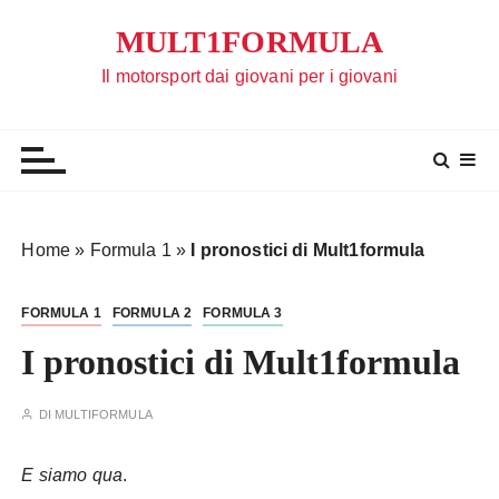
S
MULT1FORMULA
a
l
Il motorsport dai giovani per i giovani
t
a
a
l
c
o
Home
»
Formula 1
»
I pronostici di Mult1formula
n
t
FORMULA 1
FORMULA 2
FORMULA 3
e
n
I pronostici di Mult1formula
u
t
DI
MULTIFORMULA
o
E siamo qua
.