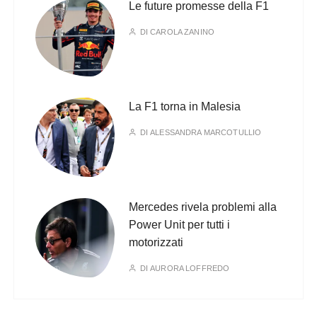
Le future promesse della F1
DI
CAROLA ZANINO
La F1 torna in Malesia
DI
ALESSANDRA MARCOTULLIO
Mercedes rivela problemi alla
Power Unit per tutti i
motorizzati
DI
AURORA LOFFREDO