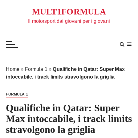
S
MULT1FORMULA
a
l
Il motorsport dai giovani per i giovani
t
a
a
l
c
o
Home
»
Formula 1
»
Qualifiche in Qatar: Super Max
n
intoccabile, i track limits stravolgono la griglia
t
e
FORMULA 1
n
u
Qualifiche in Qatar: Super
t
Max intoccabile, i track limits
o
stravolgono la griglia