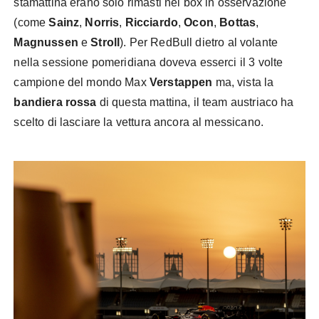
stamattina erano solo rimasti nei box in osservazione
(come
Sainz
,
Norris
,
Ricciardo
,
Ocon
,
Bottas
,
Magnussen
e
Stroll
). Per RedBull dietro al volante
nella sessione pomeridiana doveva esserci il 3 volte
campione del mondo Max
Verstappen
ma, vista la
bandiera rossa
di questa mattina, il team austriaco ha
scelto di lasciare la vettura ancora al messicano.