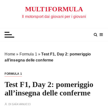
S
MULT1FORMULA
a
l
Il motorsport dai giovani per i giovani
t
a
a
l
c
o
Home
»
Formula 1
»
Test F1, Day 2: pomeriggio
n
all’insegna delle conferme
t
e
FORMULA 1
n
u
Test F1, Day 2: pomeriggio
t
all’insegna delle conferme
o
DI
GAÏA VANUCCI