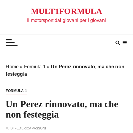
S
MULT1FORMULA
a
l
Il motorsport dai giovani per i giovani
t
a
a
l
c
o
Home
»
Formula 1
»
Un Perez rinnovato, ma che non
n
festeggia
t
e
FORMULA 1
n
u
Un Perez rinnovato, ma che
t
non festeggia
o
DI
FEDERICA PASSONI