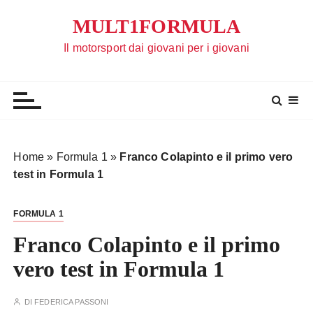
S
MULT1FORMULA
a
l
Il motorsport dai giovani per i giovani
t
a
a
l
c
o
Home
»
Formula 1
»
Franco Colapinto e il primo vero
n
test in Formula 1
t
e
FORMULA 1
n
u
Franco Colapinto e il primo
t
vero test in Formula 1
o
DI
FEDERICA PASSONI