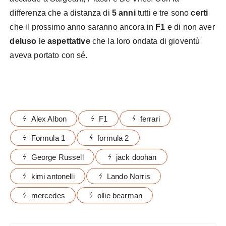
differenza che a distanza di
5 anni
tutti e tre sono
certi
che il prossimo anno saranno ancora in
F1
e di non aver
deluso
le
aspettative
che la loro ondata di gioventù
aveva portato con sé.
Alex Albon
F1
ferrari
Formula 1
formula 2
George Russell
jack doohan
kimi antonelli
Lando Norris
mercedes
ollie bearman