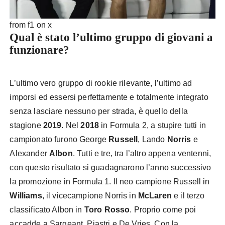
from f1 on x
Qual è stato l’ultimo gruppo di giovani a
funzionare?
L’ultimo vero gruppo di rookie rilevante, l’ultimo ad
imporsi ed essersi perfettamente e totalmente integrato
senza lasciare nessuno per strada, è quello della
stagione
2019
. Nel
2018
in Formula 2, a stupire tutti in
campionato furono George
Russell
, Lando
Norris
e
Alexander
Albon
. Tutti e tre, tra l’altro appena ventenni,
con questo risultato si guadagnarono l’anno successivo
la promozione in Formula 1. Il neo campione Russell in
Williams
, il vicecampione Norris in
McLaren
e il terzo
classificato Albon in
Toro Rosso
. Proprio come poi
accadde a Sargeant, Piastri e De Vries. Con la