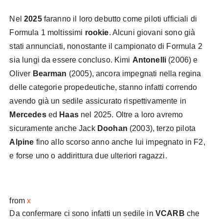
Nel
2025
faranno il loro debutto come piloti ufficiali di
Formula 1 moltissimi
rookie
. Alcuni giovani sono già
stati annunciati, nonostante il campionato di Formula 2
sia lungi da essere concluso. Kimi
Antonelli
(2006) e
Oliver
Bearman
(2005), ancora impegnati nella regina
delle categorie propedeutiche, stanno infatti correndo
avendo già un sedile assicurato rispettivamente in
Mercedes
ed
Haas
nel 2025. Oltre a loro avremo
sicuramente anche Jack
Doohan
(2003), terzo pilota
Alpine
fino allo scorso anno anche lui impegnato in F2,
e forse uno o addirittura due ulteriori ragazzi.
from
x
Da confermare ci sono infatti un sedile in
VCARB
che