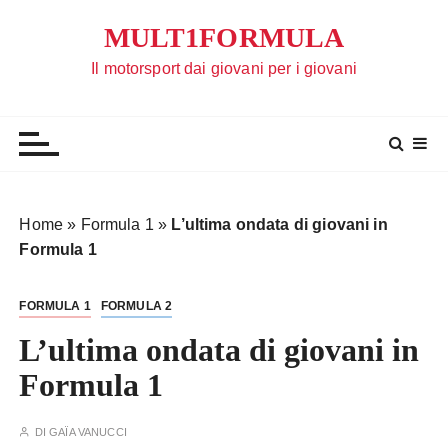
S
MULT1FORMULA
a
l
Il motorsport dai giovani per i giovani
t
a
a
l
c
o
Home
»
Formula 1
»
L’ultima ondata di giovani in
n
Formula 1
t
e
FORMULA 1
FORMULA 2
n
u
L’ultima ondata di giovani in
t
Formula 1
o
DI
GAÏA VANUCCI