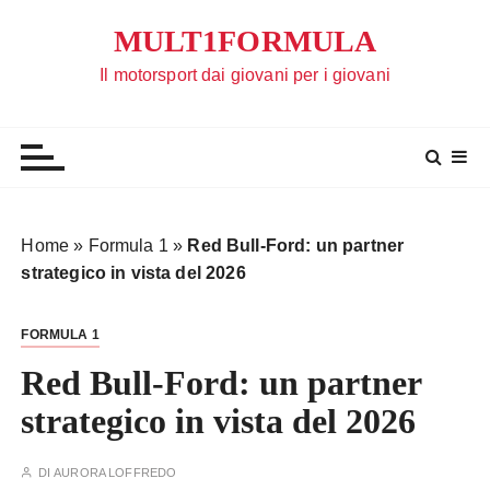
S
MULT1FORMULA
a
l
Il motorsport dai giovani per i giovani
t
a
a
l
c
o
Home
»
Formula 1
»
Red Bull-Ford: un partner
n
strategico in vista del 2026
t
e
FORMULA 1
n
u
Red Bull-Ford: un partner
t
strategico in vista del 2026
o
DI
AURORA LOFFREDO