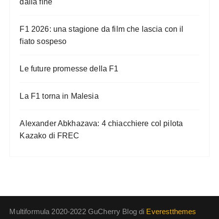
dalla fine
i
o
F1 2026: una stagione da film che lascia con il
n
fiato sospeso
e
Le future promesse della F1
d
e
La F1 torna in Malesia
g
l
Alexander Abkhazava: 4 chiacchiere col pilota
i
Kazako di FREC
a
r
t
i
c
Multiformula 2020-2022 GuCherry Blog di
Everestthemes