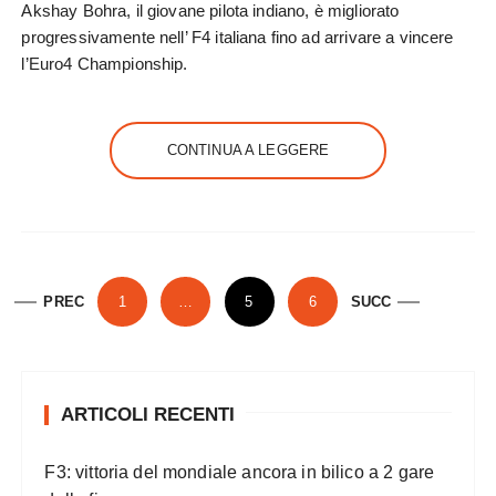
Akshay Bohra, il giovane pilota indiano, è migliorato
progressivamente nell’ F4 italiana fino ad arrivare a vincere
l’Euro4 Championship.
CONTINUA A LEGGERE
P
PREC
1
…
5
6
SUCC
a
g
i
ARTICOLI RECENTI
n
a
F3: vittoria del mondiale ancora in bilico a 2 gare
z