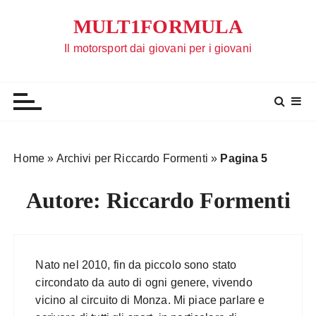
S
MULT1FORMULA
a
l
Il motorsport dai giovani per i giovani
t
a
a
l
c
o
Home
»
Archivi per Riccardo Formenti
»
Pagina 5
n
t
Autore:
Riccardo Formenti
e
n
u
t
Nato nel 2010, fin da piccolo sono stato
o
circondato da auto di ogni genere, vivendo
vicino al circuito di Monza. Mi piace parlare e