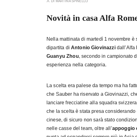
DI
MARTINA SPINELLO
Novità in casa Alfa Rom
Nella mattinata di martedì 1 novembre è 
dipartita di
Antonio Giovinazzi
dall’Alfa
Guanyu Zhou
, secondo in campionato di
esperienza nella categoria.
La scelta era palese da tempo ma ha fatto
che Sauber ha riservato a Giovinazzi, c
lanciare frecciatine alla squadra svizzera
che la scelta è stata presa considerando 
cinese, di sicuro non sarà stato condizio
nelle casse del team, oltre all’
appoggio 
punta ad espandersi sempre più in Asia 