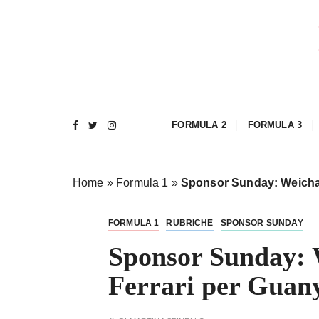
S
a
l
t
a
a
l
FORMULA 2
FORMULA 3
c
o
n
Home
»
Formula 1
»
Sponsor Sunday: Weichai
t
e
n
FORMULA 1
RUBRICHE
SPONSOR SUNDAY
u
Sponsor Sunday: W
t
o
Ferrari per Guan