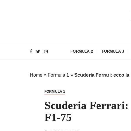
S
a
l
t
a
a
l
FORMULA 2
FORMULA 3
c
o
n
Home
»
Formula 1
»
Scuderia Ferrari: ecco l
t
e
n
FORMULA 1
u
Scuderia Ferrari:
t
o
F1-75