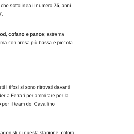
che sottolinea il numero
75
, anni
7.
od, cofano e pance
; estrema
 ma con presa più bassa e piccola.
ti i tifosi si sono ritrovati davanti
eria Ferrari per ammirare per la
 per il team del Cavallino
tagonisti di questa stagione, coloro