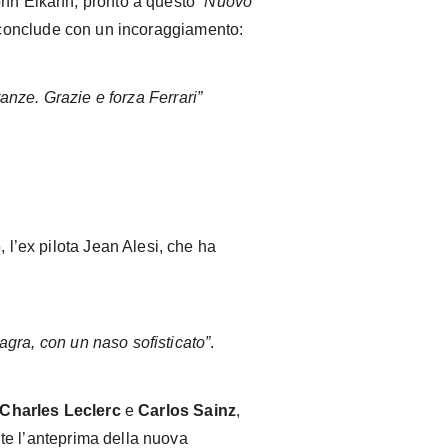
ohn Elkann, pronto a questo
“Nuovo
 conclude con un incoraggiamento:
anze. Grazie e forza Ferrari”
, l’ex pilota Jean Alesi, che ha
agra, con un naso sofisticato”
.
Charles Leclerc
e
Carlos Sainz
,
te l’anteprima della nuova